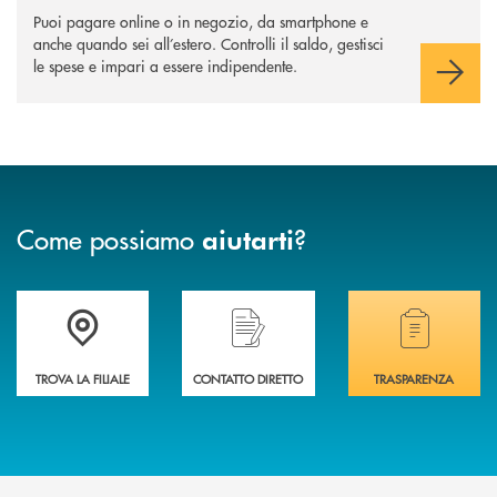
Puoi pagare online o in negozio, da smartphone e
anche quando sei all’estero. Controlli il saldo, gestisci
le spese e impari a essere indipendente.
Come possiamo
?
aiutarti
Accedi all' elenco completo delle filiali della BCC di Spello e del Velino
Hai bisogno di assistenza immediata? Contatta
Hai bisogno di alcuni
TROVA LA FILIALE
CONTATTO DIRETTO
TRASPARENZA