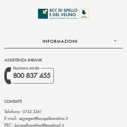
INFORMAZIONI
ASSISTENZA INBANK
800 837 455
CONTATTI
Telefono:
0742 3361
(si apre l’app di posta elettron
E-mail:
segregen@bccspelloevelino.it
(si apre l’app di posta elettronic
PEC:
bccspelloevelino@legalmail.it