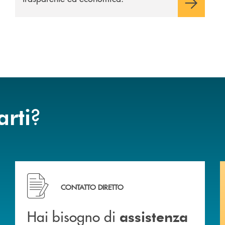
?
arti
BCC di Spello e del Velino
Hai bisogno di assistenza immediata? Contattaci !
CONTATTO DIRETTO
Hai bisogno di
assistenza