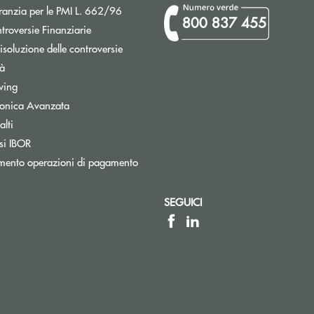
Apre una nuova finestra
ranzia per le PMI L. 662/96
800 837 455
Apre una nuova finestra
troversie Finanziarie
isoluzione delle controversie
tà
wing
tronica Avanzata
lti
Apre una nuova finestra
si IBOR
mento operazioni di pagamento
SEGUICI
a elettronica)
elettronica)