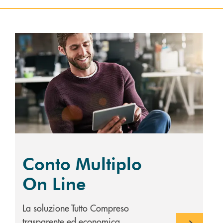
Scopri di più Conto Multiplo On Line
Conto Multiplo
On Line
La soluzione Tutto Compreso
trasparente ed economica.