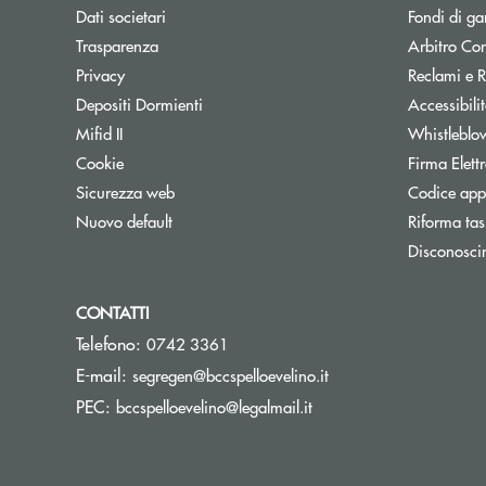
Dati societari
Fondi di ga
Trasparenza
Arbitro Con
Privacy
Reclami e R
Depositi Dormienti
Accessibili
Mifid II
Whistleblo
Cookie
Firma Elet
Sicurezza web
Codice appa
Nuovo default
Riforma tas
Disconosci
CONTATTI
Telefono:
0742 3361
(si apre l’app di post
E-mail:
segregen@bccspelloevelino.it
(si apre l’app di posta 
PEC:
bccspelloevelino@legalmail.it