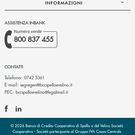
INFORMAZIONI
ASSISTENZA INBANK
800 837 455
CONTATTI
Telefono:
0742 3361
(si apre l’app di posta elettron
E-mail:
segregen@bccspelloevelino.it
(si apre l’app di posta elettronic
PEC:
bccspelloevelino@legalmail.it
© 2026 Banca di Credito Cooperativo di Spello e del Velino Società
Cooperativa - Società partecipante al Gruppo IVA Cassa Centrale