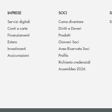
IMPRESE
SOCI
S
Servizi digitali
Come diventare
S
Conti e carte
Diritti e Doveri
Finanziamenti
Prodotti
Estero
Giovani Soci
Investimenti
Area Riservata Soci
Assicurazioni
Profilo
Richiesta credenziali
Assemblea 2026