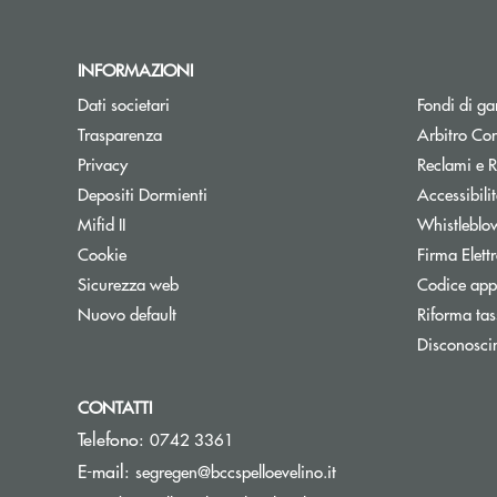
INFORMAZIONI
Dati societari
Fondi di ga
Trasparenza
Arbitro Con
Privacy
Reclami e R
Depositi Dormienti
Accessibili
Mifid II
Whistleblo
Cookie
Firma Elet
Sicurezza web
Codice appa
Nuovo default
Riforma tas
Disconosci
CONTATTI
Telefono:
0742 3361
(si apre l’app di post
E-mail:
segregen@bccspelloevelino.it