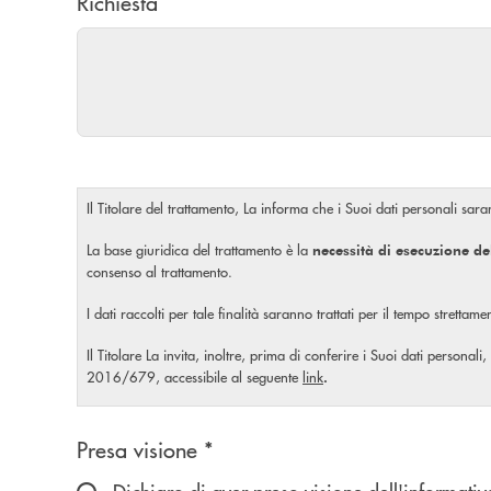
Richiesta
Il Titolare del trattamento, La informa che i Suoi dati personali saran
La base giuridica del trattamento è la
necessità di esecuzione de
consenso al trattamento.
I dati raccolti per tale finalità saranno trattati per il tempo stretta
Il Titolare La invita, inoltre, prima di conferire i Suoi dati personali,
2016/679, accessibile al seguente
link
.
Scegliere un'opzione
Presa visione *