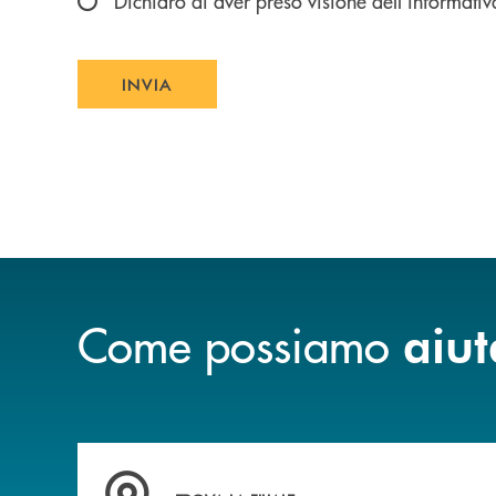
Dichiaro di aver preso visione dell'informativ
INVIA
INVIA FORM
Come possiamo
aiut
Accedi all' elenco completo delle filiali della 