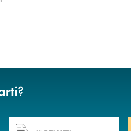
a
?
arti
BCC di Spello e del Velino
Hai bisogno di assistenza immediata? Contattaci !