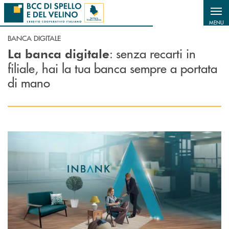
Salta al contenuto principale
MENU
BANCA DIGITALE
: senza recarti in
La banca digitale
filiale, hai la tua banca sempre a portata
di mano
Scopri di più Inbank