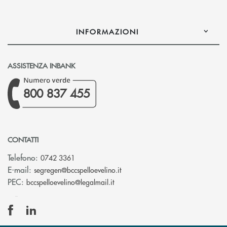
INFORMAZIONI
ASSISTENZA INBANK
800 837 455
CONTATTI
Telefono:
0742 3361
(si apre l’app di posta elettron
E-mail:
segregen@bccspelloevelino.it
(si apre l’app di posta elettronic
PEC:
bccspelloevelino@legalmail.it