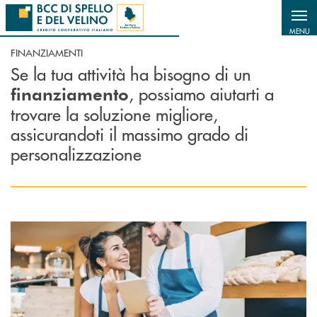
Salta al contenuto principale
MENU
FINANZIAMENTI
Se la tua attività ha bisogno di un
, possiamo aiutarti a
finanziamento
trovare la soluzione migliore,
assicurandoti il massimo grado di
personalizzazione
Scopri di più Prestito Impresa