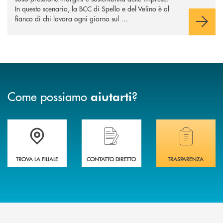
In questo scenario, la BCC di Spello e del Velino è al
fianco di chi lavora ogni giorno sul …
Come possiamo
?
aiutarti
Accedi all' elenco completo delle filiali della BCC di Spello e del Velino
Hai bisogno di assistenza immediata? Contatta
Hai bisogno di alcuni
TROVA LA FILIALE
CONTATTO DIRETTO
TRASPARENZA