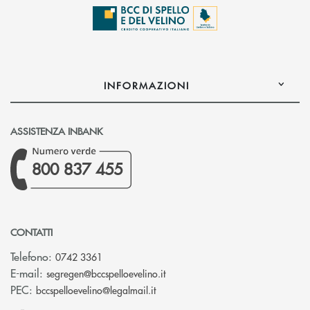
INFORMAZIONI
ASSISTENZA INBANK
800 837 455
CONTATTI
Telefono:
0742 3361
(si apre l’app di posta elettron
E-mail:
segregen@bccspelloevelino.it
(si apre l’app di posta elettronic
PEC:
bccspelloevelino@legalmail.it