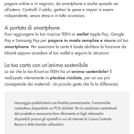
pagare online o in negozio, da smartphone e anche quando sei
all’estero. Controlli il saldo, gestisci le spese e impari a essere
indipendente, senza stress e in tutta sicurezza.
A portata di smartphone
Puoi aggiungere la tua ricarica TEEN ai
Apple Pay, Google
wallet
Pay e Samsung Pay per
col tuo
pagare in modo semplice e sicuro
. Per associare la carta ti basta abilitare la funzione da
smartphone
Inbank oppure accedere al tuo wallet e seguire le istruzioni.
La tua carta con un’anima sostenibile
Lo sai che la tua Ricarica TEEN ha un’
? È
anima sostenibile
realizzata interamente in
, per un uso più
plastica riciclata
consapevole dei materiali. Un piccolo gesto che fa la differenza.
Messaggio pubblicitario con finalità promozionale. Funzionalità
contactless disponibile sui POS abilitati. Per le condizioni contrattuali
del prodotto è necessario fare riferimento ai fogli informativi
disponibili presso gli sportelli e sui siti internet di Cassa Centrale
Banca e delle banche collocatrici.