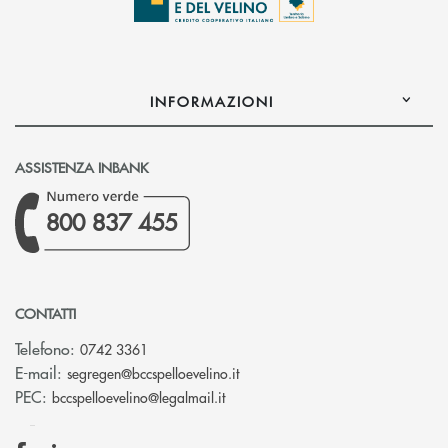
INFORMAZIONI
ASSISTENZA INBANK
800 837 455
CONTATTI
Telefono:
0742 3361
(si apre l’app di posta elettron
E-mail:
segregen@bccspelloevelino.it
(si apre l’app di posta elettronic
PEC:
bccspelloevelino@legalmail.it