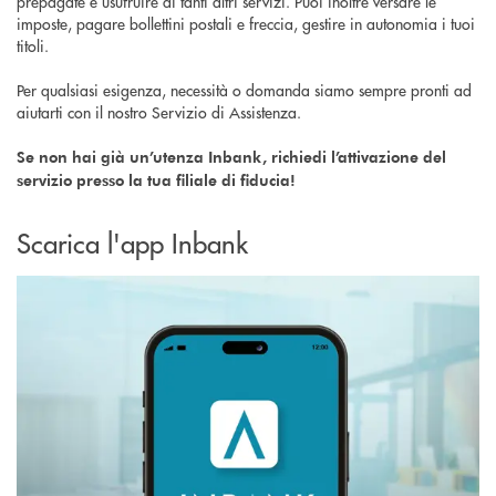
prepagate e usufruire di tanti altri servizi. Puoi inoltre versare le
imposte, pagare bollettini postali e freccia, gestire in autonomia i tuoi
titoli.
Per qualsiasi esigenza, necessità o domanda siamo sempre pronti ad
aiutarti con il nostro Servizio di Assistenza.
Se non hai già un’utenza Inbank, richiedi l’attivazione del
servizio presso la tua filiale di fiducia!
Scarica l'app Inbank