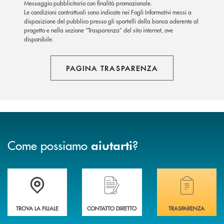
Messaggio pubblicitario con finalità promozionale.
Le condizioni contrattuali sono indicate nei Fogli Informativi messi a
disposizione del pubblico presso gli sportelli della banca aderente al
progetto e nella sezione “Trasparenza” del sito internet, ove
disponibile.
PAGINA TRASPARENZA
Come possiamo
?
aiutarti
Accedi all' elenco completo delle filiali della BCC di Spello e del Velino
Hai bisogno di assistenza immediata? Contatta
Hai bisogno di alcuni
TROVA LA FILIALE
CONTATTO DIRETTO
TRASPARENZA