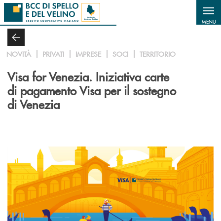
Salta al contenuto principale
MENU
NOVITÀ
PRIVATI
IMPRESE
SOCI
TERRITORIO
Visa for Venezia. Iniziativa carte
di pagamento Visa per il sostegno
di Venezia