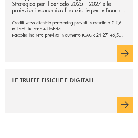
Strategico per il periodo 2025 – 2027 e le
proiezioni economico finanziarie per le Banche
affiliate del Lazio e Umbria
Crediti verso clientela performing previsti in crescita a € 2,6
miliardi in Lazio e Umbria.
Raccolta indiretta prevista in aumento (CAGR 24-27: +6,5%
in Lazio e Umbria), confermando la centralità del segmento
nel processo di diversificazione dei ricavi Potenziati a oltre €
200 milioni gli investimenti sul comparto ICT e sicurezza
/news/le-truffe-fisiche-e-digitali/
LE TRUFFE FISICHE E DIGITALI