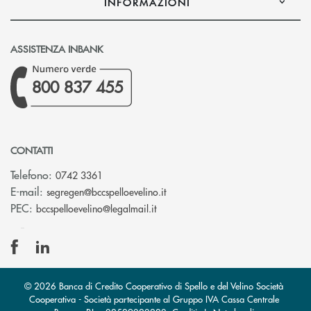
INFORMAZIONI
ASSISTENZA INBANK
800 837 455
CONTATTI
Telefono:
0742 3361
(si apre l’app di posta elettron
E-mail:
segregen@bccspelloevelino.it
(si apre l’app di posta elettronic
PEC:
bccspelloevelino@legalmail.it
© 2026 Banca di Credito Cooperativo di Spello e del Velino Società
Cooperativa - Società partecipante al Gruppo IVA Cassa Centrale