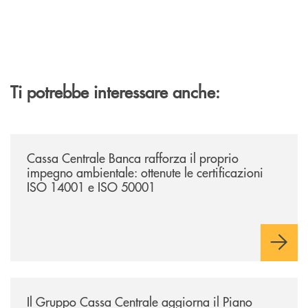
Ti potrebbe interessare anche:
/news/cassa-centrale-banca-rafforza-il-proprio-impegno-ambientale-ott
Cassa Centrale Banca rafforza il proprio
impegno ambientale: ottenute le certificazioni
ISO 14001 e ISO 50001
/news/ccb-piano-strategico-2025-2027-lazio-e-umbria/
Il Gruppo Cassa Centrale aggiorna il Piano