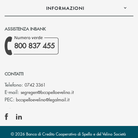
INFORMAZIONI
ASSISTENZA INBANK
800 837 455
CONTATTI
Telefono:
0742 3361
(si apre l’app di posta elettron
E-mail:
segregen@bccspelloevelino.it
(si apre l’app di posta elettronic
PEC:
bccspelloevelino@legalmail.it
© 2026 Banca di Credito Cooperativo di Spello e del Velino Società