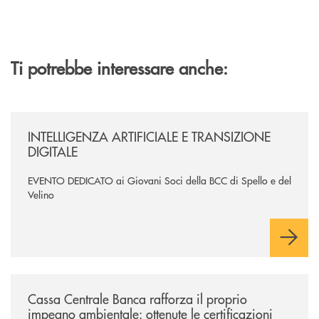
Ti potrebbe interessare anche:
/news/intelligenza-artificiale-e-transizione-digitale/
INTELLIGENZA ARTIFICIALE E TRANSIZIONE
DIGITALE
EVENTO DEDICATO ai Giovani Soci della BCC di Spello e del
Velino
/news/cassa-centrale-banca-rafforza-il-proprio-impegno-ambientale-ott
Cassa Centrale Banca rafforza il proprio
impegno ambientale: ottenute le certificazioni