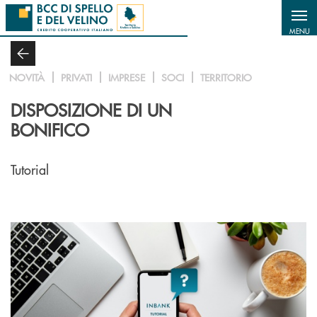
Salta al contenuto principale
MENU
NOVITÀ
PRIVATI
IMPRESE
SOCI
TERRITORIO
DISPOSIZIONE DI UN
BONIFICO
Tutorial