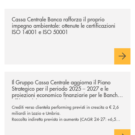
/news/cassa-centrale-banca-rafforza-il-proprio-impegno-ambientale-ott
Cassa Centrale Banca rafforza il proprio
impegno ambientale: ottenute le certificazioni
ISO 14001 e ISO 50001
/news/ccb-piano-strategico-2025-2027-lazio-e-umbria/
Il Gruppo Cassa Centrale aggiorna il Piano
Strategico per il periodo 2025 – 2027 e le
proiezioni economico finanziarie per le Banche
affiliate del Lazio e Umbria
Crediti verso clientela performing previsti in crescita a € 2,6
miliardi in Lazio e Umbria.
Raccolta indiretta prevista in aumento (CAGR 24-27: +6,5%
in Lazio e Umbria), confermando la centralità del segmento
nel processo di diversificazione dei ricavi Potenziati a oltre €