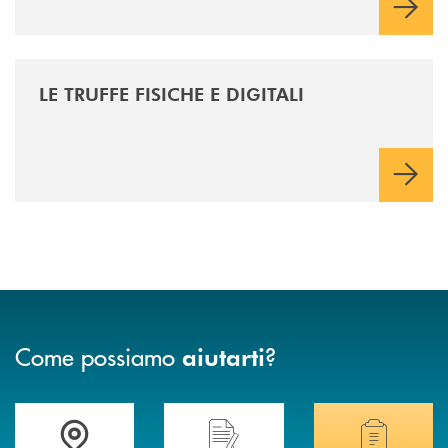
200 milioni gli investimenti sul comparto ICT e sicurezza
/news/le-truffe-fisiche-e-digitali/
LE TRUFFE FISICHE E DIGITALI
Come possiamo
?
aiutarti
Accedi all' elenco completo delle filiali della BCC di Spello e del Velino
Hai bisogno di assistenza immediata? Contatta
Hai bisogno di alcuni