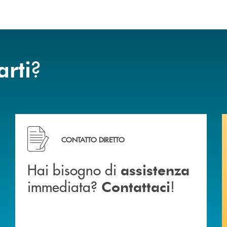
?
arti
BCC di Spello e del Velino
Hai bisogno di assistenza immediata? Contattaci !
CONTATTO DIRETTO
Hai bisogno di
assistenza
immediata?
!
Contattaci