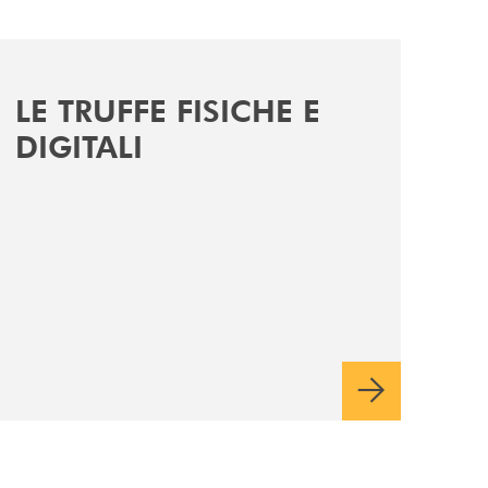
iso-50001/
a/
news/le-truffe-fisiche-e-digitali/
LE TRUFFE FISICHE E
DIGITALI