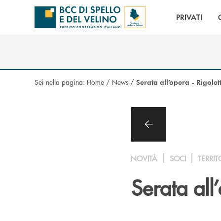
Salta al contenuto principale
PRIVATI
Sei nella pagina:
Home
/
News
/
Serata all’opera - Rigolet
NOVITÀ
SOCI
TERRIT
Serata all