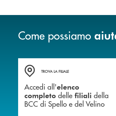
Come possiamo
aiut
Accedi all' elenco completo delle filiali della 
TROVA LA FILIALE
Accedi all'
elenco
delle
della
completo
filiali
BCC di Spello e del Velino