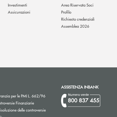
Investimenti
Area Riservata Soci
Assicurazioni
Profilo
Richiesta credenziali
Assemblea 2026
ASSISTENZA INBANK
Apre una nuova finestra
ranzia per le PMI L. 662/96
800 837 455
Apre una nuova finestra
troversie Finanziarie
isoluzione delle controversie
tà