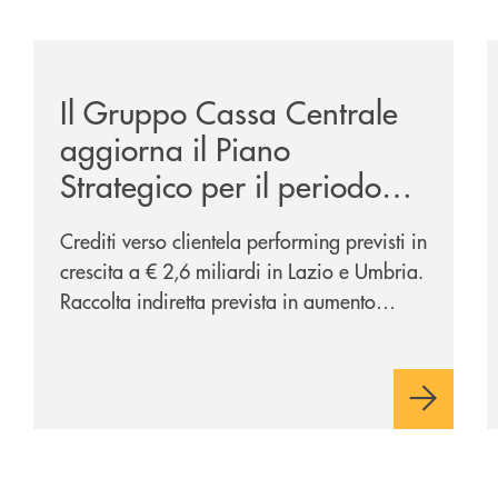
mpegno-ambientale-ottenute-le-certificazioni-iso-14001-e-
/news/ccb-piano-strategico-2025-2027-lazio-e-umbri
/
Il Gruppo Cassa Centrale
aggiorna il Piano
Strategico per il periodo
2025 – 2027 e le
Crediti verso clientela performing previsti in
proiezioni economico
crescita a € 2,6 miliardi in Lazio e Umbria.
finanziarie per le Banche
Raccolta indiretta prevista in aumento
affiliate del Lazio e Umbria
(CAGR 24-27: +6,5% in Lazio e Umbria),
confermando la centralità del segmento nel
processo di diversificazione dei
ricavi Potenziati a oltre € 200 milioni gli
investimenti sul comparto ICT e sicurezza