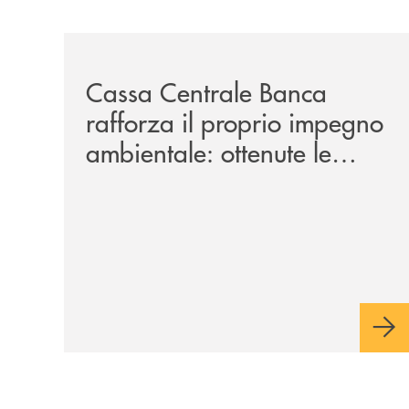
/news/cassa-centrale-banca-rafforza-il-proprio-i
Cassa Centrale Banca
rafforza il proprio impegno
ambientale: ottenute le
certificazioni ISO 14001 e
ISO 50001