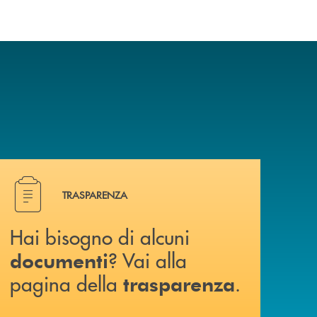
Hai bisogno di alcuni documenti ? Vai alla pagina della 
TRASPARENZA
Hai bisogno di alcuni
? Vai alla
documenti
pagina della
.
trasparenza