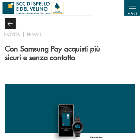
Salta al contenuto principale
MENU
NOVITÀ
PRIVATI
Con Samsung Pay acquisti più
sicuri e senza contatto