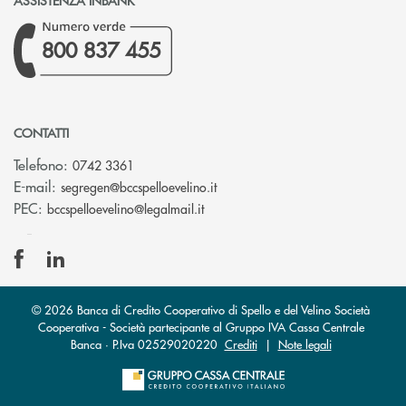
800 837 455
CONTATTI
Telefono:
0742 3361
(si apre l’app di posta elettron
E-mail:
segregen@bccspelloevelino.it
(si apre l’app di posta elettronic
PEC:
bccspelloevelino@legalmail.it
© 2026 Banca di Credito Cooperativo di Spello e del Velino Società
Cooperativa - Società partecipante al Gruppo IVA Cassa Centrale
Banca · P.Iva 02529020220
Crediti
|
Note legali