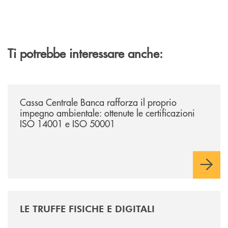
Ti potrebbe interessare anche:
/news/cassa-centrale-banca-rafforza-il-proprio-impegno-ambientale-ott
Cassa Centrale Banca rafforza il proprio
impegno ambientale: ottenute le certificazioni
ISO 14001 e ISO 50001
/news/le-truffe-fisiche-e-digitali/
LE TRUFFE FISICHE E DIGITALI