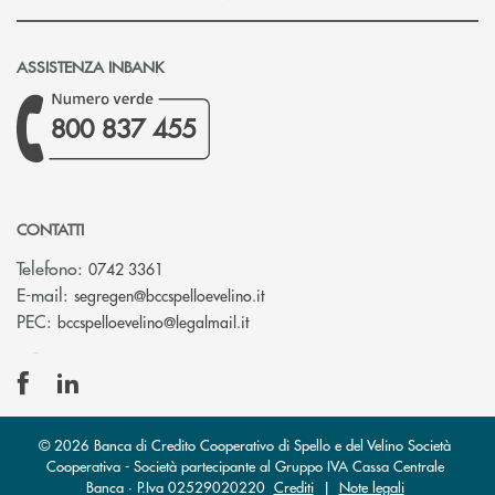
ASSISTENZA INBANK
800 837 455
CONTATTI
Telefono:
0742 3361
(si apre l’app di posta elettron
E-mail:
segregen@bccspelloevelino.it
(si apre l’app di posta elettronic
PEC:
bccspelloevelino@legalmail.it
© 2026 Banca di Credito Cooperativo di Spello e del Velino Società
Cooperativa - Società partecipante al Gruppo IVA Cassa Centrale
Banca · P.Iva 02529020220
Crediti
|
Note legali