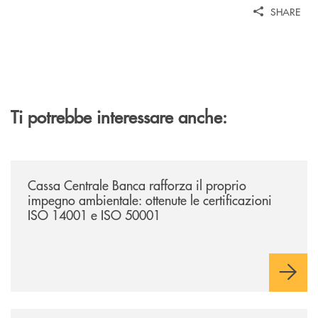
SHARE
Ti potrebbe interessare anche:
/news/cassa-centrale-banca-rafforza-il-proprio-impegno-ambientale-ott
Cassa Centrale Banca rafforza il proprio
impegno ambientale: ottenute le certificazioni
ISO 14001 e ISO 50001
/news/le-truffe-fisiche-e-digitali/