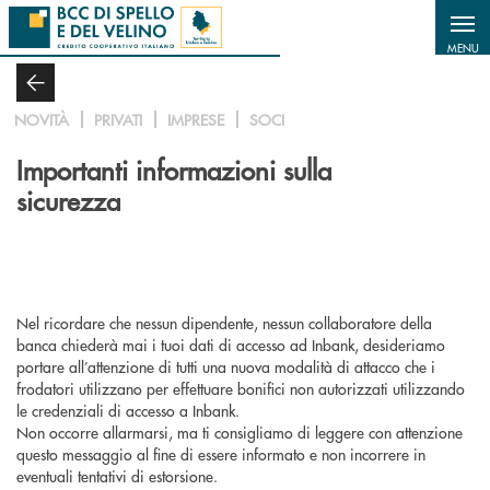
Salta al contenuto principale
MENU
NOVITÀ
PRIVATI
IMPRESE
SOCI
Importanti informazioni sulla
sicurezza
Nel ricordare che nessun dipendente, nessun collaboratore della
banca chiederà mai i tuoi dati di accesso ad
Inbank
, desideriamo
portare all’attenzione di tutti una nuova modalità di attacco che i
frodatori utilizzano per effettuare bonifici non autorizzati utilizzando
le credenziali di accesso a
Inbank.
Non occorre allarmarsi, ma ti consigliamo di leggere con attenzione
questo messaggio al fine di essere informato e non incorrere in
eventuali tentativi di estorsione.