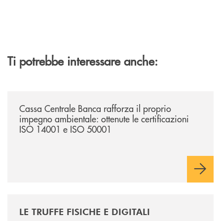
Ti potrebbe interessare anche:
/news/cassa-centrale-banca-rafforza-il-proprio-impegno-ambientale-ott
Cassa Centrale Banca rafforza il proprio
impegno ambientale: ottenute le certificazioni
ISO 14001 e ISO 50001
/news/le-truffe-fisiche-e-digitali/
LE TRUFFE FISICHE E DIGITALI