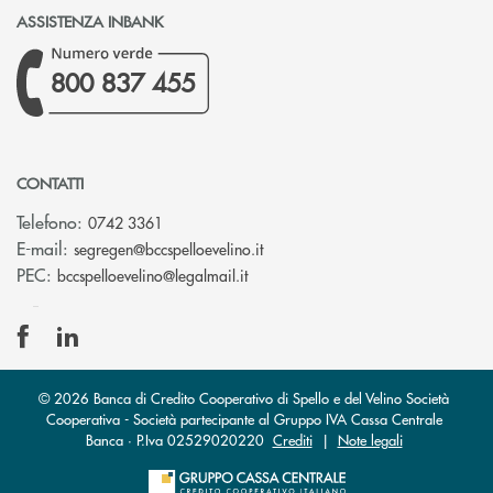
ASSISTENZA INBANK
800 837 455
CONTATTI
Telefono:
0742 3361
(si apre l’app di posta elettron
E-mail:
segregen@bccspelloevelino.it
(si apre l’app di posta elettronic
PEC:
bccspelloevelino@legalmail.it
© 2026 Banca di Credito Cooperativo di Spello e del Velino Società
Cooperativa - Società partecipante al Gruppo IVA Cassa Centrale
Banca · P.Iva 02529020220
Crediti
|
Note legali