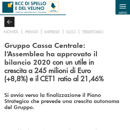
Salta al contenuto principale
MENU
NOVITÀ
PRIVATI
IMPRESE
SOCI
TERRITORIO
Gruppo Cassa Centrale:
l’Assemblea ha approvato il
con un utile in
bilancio 2020
crescita a 245 milioni di Euro
(+8,8%) e il CET1 ratio al 21,46%
Si avvia verso la finalizzazione il Piano
Strategico che prevede una crescita autonoma
del Gruppo.