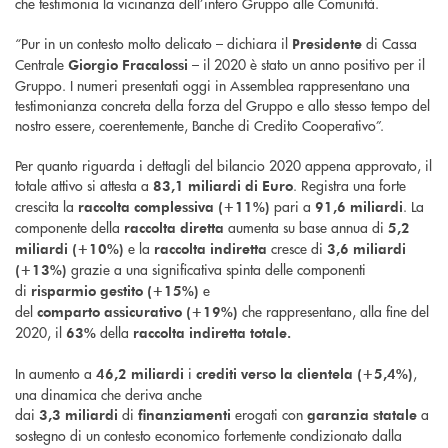
che testimonia la vicinanza dell’intero Gruppo alle Comunità.
“Pur in un contesto molto delicato – dichiara il
di Cassa
Presidente
Centrale
– il 2020 è stato un anno positivo per il
Giorgio
Fracalossi
Gruppo. I numeri presentati oggi in Assemblea rappresentano una
testimonianza concreta della forza del Gruppo e allo stesso tempo del
nostro essere, coerentemente, Banche di Credito Cooperativo”.
Per quanto riguarda i dettagli del bilancio 2020 appena approvato, il
totale attivo si attesta a
. Registra una forte
83,1 miliardi di Euro
crescita la
pari a
. La
raccolta complessiva (+11%)
91,6 miliardi
componente della
aumenta su base annua di
raccolta diretta
5,2
e la
cresce di
miliardi (+10%)
raccolta indiretta
3,6 miliardi
grazie a una significativa spinta delle componenti
(+13%)
di
e
risparmio gestito (+15%)
del
che rappresentano, alla fine del
comparto
assicurativo
(+19%)
2020, il
della
63%
raccolta indiretta totale.
In aumento a
i
,
46,2 miliardi
crediti verso la clientela
(+5,4%)
una dinamica che deriva anche
dai
di
erogati con
a
3,3
miliardi
finanziamenti
garanzia statale
sostegno di un contesto economico fortemente condizionato dalla