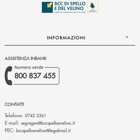
INFORMAZIONI
ASSISTENZA INBANK
800 837 455
CONTATTI
Telefono:
0742 3361
(si apre l’app di posta elettron
E-mail:
segregen@bccspelloevelino.it
(si apre l’app di posta elettronic
PEC:
bccspelloevelino@legalmail.it