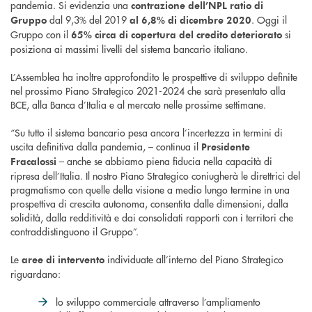
pandemia. Si evidenzia una
contrazione dell’NPL ratio di
dal 9,3% del 2019
. Oggi il
Gruppo
al 6,8% di dicembre 2020
Gruppo con il
si
65% circa di copertura del credito deteriorato
posiziona ai massimi livelli del sistema bancario italiano.
L’Assemblea ha inoltre approfondito le prospettive di sviluppo definite
nel prossimo Piano Strategico 2021-2024 che sarà presentato alla
BCE, alla Banca d’Italia e al mercato nelle prossime settimane.
“Su tutto il sistema bancario pesa ancora l’incertezza in termini di
uscita definitiva dalla pandemia, – continua il
Presidente
– anche se abbiamo piena fiducia nella capacità di
Fracalossi
ripresa dell’Italia. Il nostro Piano Strategico coniugherà le direttrici del
pragmatismo con quelle della visione a medio lungo termine in una
prospettiva di crescita autonoma, consentita dalle dimensioni, dalla
solidità, dalla redditività e dai consolidati rapporti con i territori che
contraddistinguono il Gruppo”.
Le
individuate all’interno del Piano Strategico
aree di intervento
riguardano:
lo sviluppo commerciale attraverso l’ampliamento