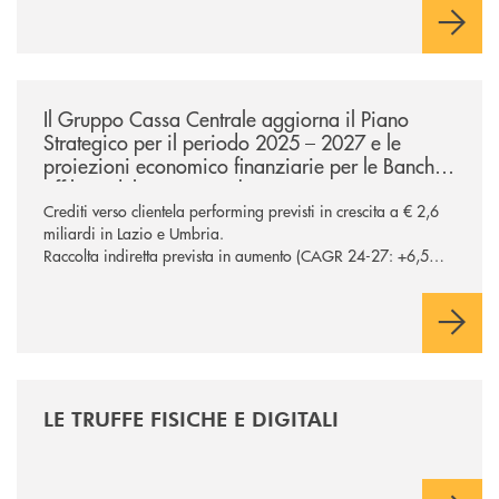
/news/ccb-piano-strategico-2025-2027-lazio-e-umbria/
Il Gruppo Cassa Centrale aggiorna il Piano
Strategico per il periodo 2025 – 2027 e le
proiezioni economico finanziarie per le Banche
affiliate del Lazio e Umbria
Crediti verso clientela performing previsti in crescita a € 2,6
miliardi in Lazio e Umbria.
Raccolta indiretta prevista in aumento (CAGR 24-27: +6,5%
in Lazio e Umbria), confermando la centralità del segmento
nel processo di diversificazione dei ricavi Potenziati a oltre €
200 milioni gli investimenti sul comparto ICT e sicurezza
/news/le-truffe-fisiche-e-digitali/
LE TRUFFE FISICHE E DIGITALI