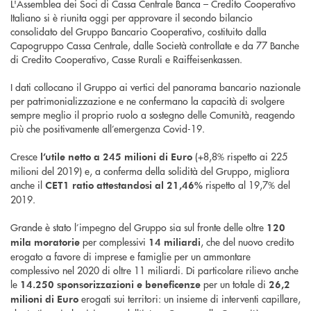
L'Assemblea dei Soci di Cassa Centrale Banca – Credito Cooperativo
Italiano si è riunita oggi per approvare il secondo bilancio
consolidato del Gruppo Bancario Cooperativo, costituito dalla
Capogruppo Cassa Centrale, dalle Società controllate e da 77 Banche
di Credito Cooperativo, Casse Rurali e Raiffeisenkassen.
I dati collocano il Gruppo ai vertici del panorama bancario nazionale
per patrimonializzazione e ne confermano la capacità di svolgere
sempre meglio il proprio ruolo a sostegno delle Comunità, reagendo
più che positivamente all’emergenza Covid-19.
Cresce
(+8,8% rispetto ai 225
l’utile netto a
245 milioni di Euro
milioni del 2019) e, a conferma della solidità del Gruppo, migliora
anche il
rispetto al 19,7% del
CET1 ratio attestandosi al 21,46%
2019.
Grande è stato l’impegno del Gruppo sia sul fronte delle oltre
120
per complessivi
, che del nuovo credito
mila
moratorie
14 miliardi
erogato a favore di imprese e famiglie per un ammontare
complessivo nel 2020 di oltre 11 miliardi. Di particolare rilievo anche
le
per un totale di
14.250
sponsorizzazioni e beneficenze
26,2
erogati sui territori: un insieme di interventi capillare,
milioni di Euro