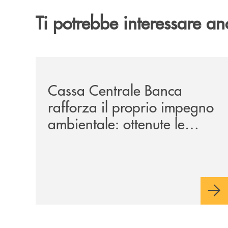
Ti potrebbe interessare an
/news/cassa-centrale-banca-rafforza-il-proprio-i
Cassa Centrale Banca
rafforza il proprio impegno
ambientale: ottenute le
certificazioni ISO 14001 e
ISO 50001