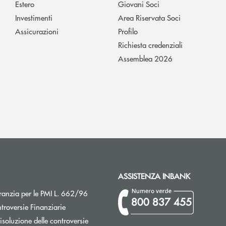
Estero
Giovani Soci
Investimenti
Area Riservata Soci
Assicurazioni
Profilo
Richiesta credenziali
Assemblea 2026
ASSISTENZA INBANK
Apre una nuova finestra
ranzia per le PMI L. 662/96
800 837 455
Apre una nuova finestra
troversie Finanziarie
isoluzione delle controversie