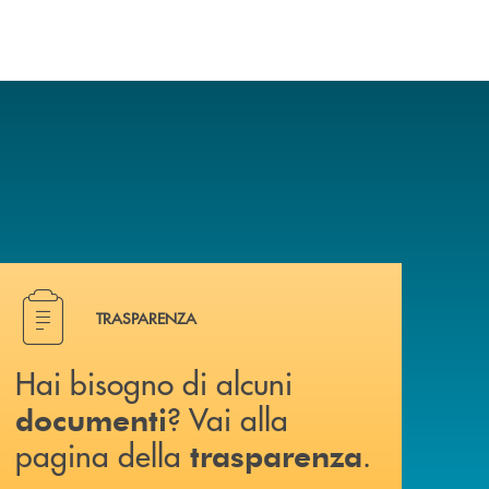
Hai bisogno di alcuni documenti ? Vai alla pagina della 
TRASPARENZA
Hai bisogno di alcuni
? Vai alla
documenti
pagina della
.
trasparenza