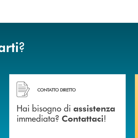
?
arti
BCC di Spello e del Velino
Hai bisogno di assistenza immediata? Contattaci !
CONTATTO DIRETTO
Hai bisogno di
assistenza
immediata?
!
Contattaci