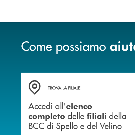
Come possiamo
aiut
Accedi all' elenco completo delle filiali della 
TROVA LA FILIALE
Accedi all'
elenco
delle
della
completo
filiali
BCC di Spello e del Velino