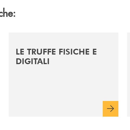
che:
mpegno-ambientale-ottenute-le-certificazioni-iso-14001-e-
/news/le-truffe-fisiche-e-digitali/
/
LE TRUFFE FISICHE E
DIGITALI