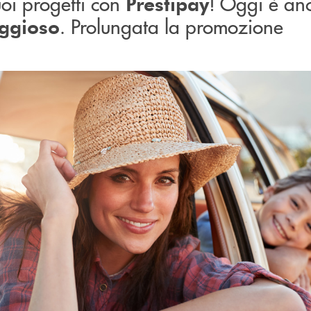
tuoi progetti con
! Oggi è an
Prestipay
. Prolungata la promozione
aggioso