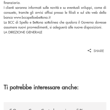
finanziaria.
I clienti saranno informati sulle novità e su eventuali sviluppi, come di
consueto, tramite gli avvisi affissi presso le filiali e sul sito web della
banca www.bccspelloebettona.it
La BCC di Spello e Bettona sottolinea che qualora il Governo dovesse
assumere nuovi provvedimenti, si adeguerà alle nuove disposizioni.
LA DIREZIONE GENERALE
SHARE
Ti potrebbe interessare anche:
/news/ccb-piano-strategico-2025-2027-lazio-e-umbria/