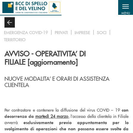
Salta al contenuto principale
MENU
EMERGENZA COVID-19
PRIVATI
IMPRESE
SOCI
TERRITORIO
AVVISO - OPERATIVITA’ DI
FILIALE [aggiornamento]
NUOVE MODALITA’ E ORARI DI ASSISTENZA
CLIENTELA
Per contrastare e contenere la diffusione del virus COVID – 19
con
martedì 24 marzo
, l’accesso della clientela in Filiale
decorrenza da
avverrà
esclusivamente previo appuntamento per lo
svolgimento di operazioni che non possano essere svolte da