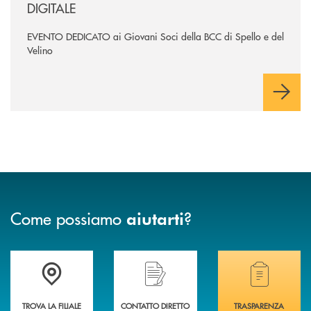
DIGITALE
EVENTO DEDICATO ai Giovani Soci della BCC di Spello e del
Velino
Come possiamo
?
aiutarti
Accedi all' elenco completo delle filiali della BCC di Spello e del Velino
Hai bisogno di assistenza immediata? Contatta
Hai bisogno di alcuni
TROVA LA FILIALE
CONTATTO DIRETTO
TRASPARENZA