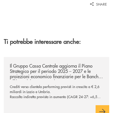
SHARE
Ti potrebbe interessare anche:
/news/ccb-piano-strategico-2025-2027-lazio-e-umbria/
Il Gruppo Cassa Centrale aggiorna il Piano
Strategico per il periodo 2025 – 2027 e le
proiezioni economico finanziarie per le Banche
affiliate del Lazio e Umbria
Crediti verso clientela performing previsti in crescita a € 2,6
miliardi in Lazio e Umbria.
Raccolta indiretta prevista in aumento (CAGR 24-27: +6,5%
in Lazio e Umbria), confermando la centralità del segmento
nel processo di diversificazione dei ricavi Potenziati a oltre €
200 milioni gli investimenti sul comparto ICT e sicurezza