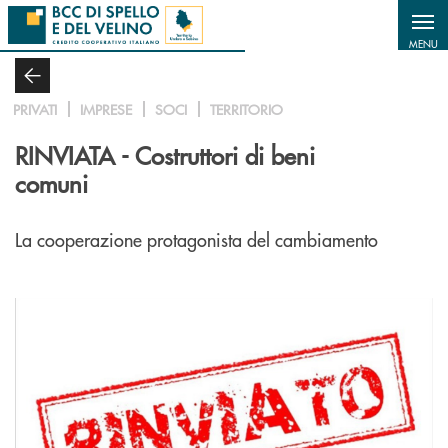
Salta al contenuto principale
MENU
PRIVATI
IMPRESE
SOCI
TERRITORIO
RINVIATA - Costruttori di beni
comuni
La cooperazione protagonista del cambiamento