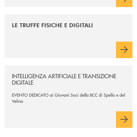
/news/le-truffe-fisiche-e-digitali/
LE TRUFFE FISICHE E DIGITALI
/news/intelligenza-artificiale-e-transizione-digitale/
INTELLIGENZA ARTIFICIALE E TRANSIZIONE
DIGITALE
EVENTO DEDICATO ai Giovani Soci della BCC di Spello e del
Velino