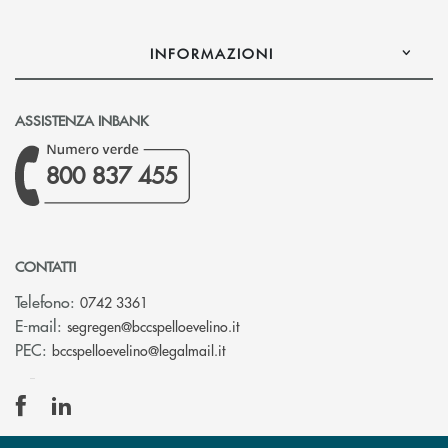
INFORMAZIONI
ASSISTENZA INBANK
800 837 455
CONTATTI
Telefono:
0742 3361
(si apre l’app di posta elettron
E-mail:
segregen@bccspelloevelino.it
(si apre l’app di posta elettronic
PEC:
bccspelloevelino@legalmail.it