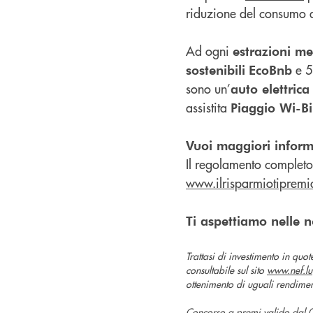
riduzione del consumo d
Ad ogni
estrazioni me
e 
sostenibili
EcoBnb
sono un’
auto elettric
assistita
Piaggio Wi-B
Vuoi maggiori inform
Il regolamento completo e
www.ilrisparmiotipremia
Ti aspettiamo nelle no
Trattasi di investimento in quo
consultabile sul sito
www.nef.lu
ottenimento di uguali rendiment
Concorso a premi valido da