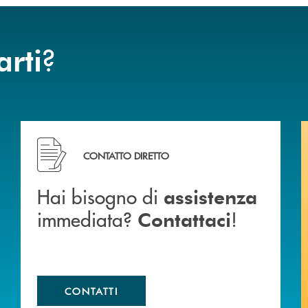
?
arti
BCC di Spello e del Velino
Hai bisogno di assistenza immediata? Contattaci !
CONTATTO DIRETTO
Hai bisogno di
assistenza
immediata?
!
Contattaci
CONTATTI