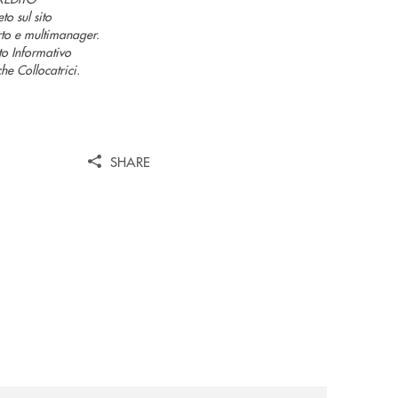
 sul sito
rto e multimanager.
tto Informativo
he Collocatrici.
SHARE
iso-50001/
a/
news/le-truffe-fisiche-e-digitali/