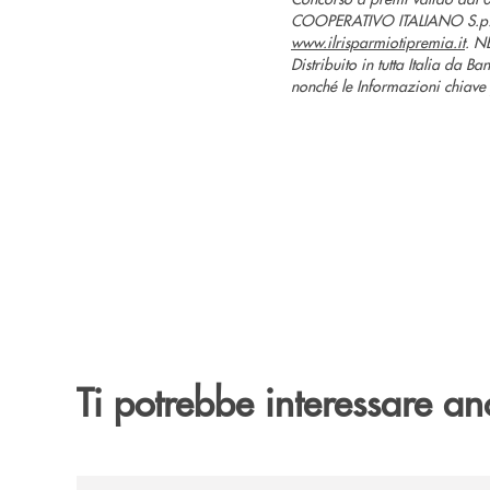
COOPERATIVO ITALIANO S.p.A. 
www.ilrisparmiotipremia.it
. N
Distribuito in tutta Italia da B
nonché le Informazioni chiave pe
Ti potrebbe interessare an
/news/cassa-centrale-banca-rafforza-il-proprio-i