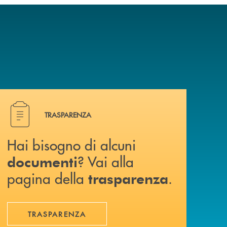
Hai bisogno di alcuni documenti ? Vai alla pagina della 
TRASPARENZA
Hai bisogno di alcuni
? Vai alla
documenti
pagina della
.
trasparenza
TRASPARENZA