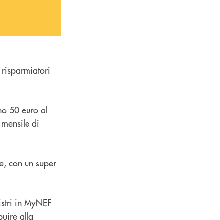
risparmiatori
o 50 euro al
mensile di
e, con un super
egistri in MyNEF
buire alla