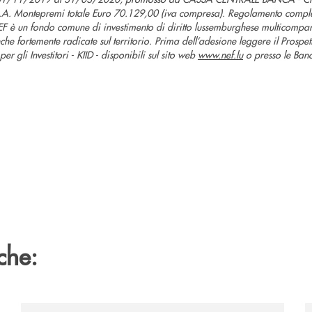
Montepremi totale Euro 70.129,00 (iva compresa). Regolamento completo
EF è un fondo comune di investimento di diritto lussemburghese multicompa
anche fortemente radicate sul territorio. Prima dell’adesione leggere il Prospe
r gli Investitori - KIID - disponibili sul sito web
www.nef.lu
o presso le Banc
che:
mpegno-ambientale-ottenute-le-certificazioni-iso-14001-e-
/news/ccb-piano-strategico-2025-2027-lazio-e-umbri
/