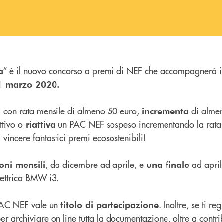
” è il nuovo concorso a premi di NEF che accompagnerà i 
a
31 marzo 2020.
con rata mensile di almeno 50 euro,
di almen
incrementa
tivo o
un PAC NEF sospeso incrementando la rata 
riattiva
vincere fantastici premi ecosostenibili!
, da dicembre ad aprile, e
ad april
oni mensili
una finale
lettrica BMW i3.
PAC NEF vale un
. Inoltre, se ti r
titolo di partecipazione
er archiviare on line tutta la documentazione, oltre a contri