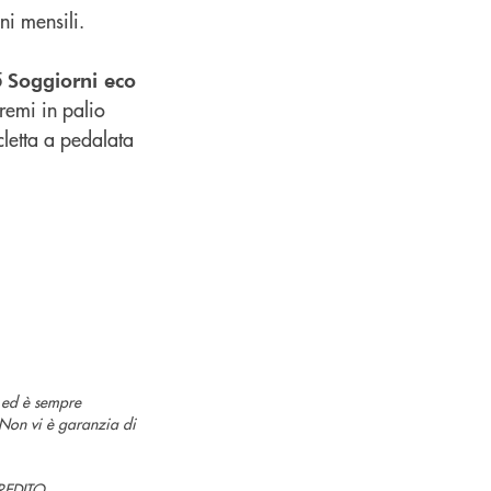
ni mensili.
5
Soggiorni
eco
remi in palio
letta a pedalata
o ed è sempre
. Non vi è garanzia di
REDITO