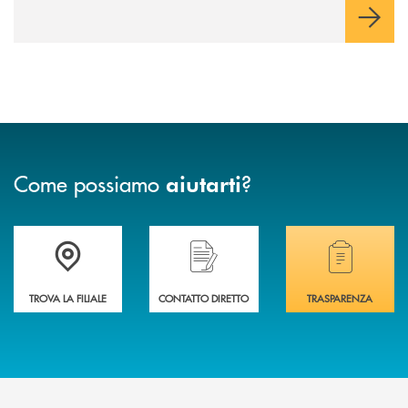
Come possiamo
?
aiutarti
Accedi all' elenco completo delle filiali della BCC di Spello e del Velino
Hai bisogno di assistenza immediata? Contatta
Hai bisogno di alcuni
TROVA LA FILIALE
CONTATTO DIRETTO
TRASPARENZA