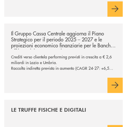
/news/ccb-piano-strategico-2025-2027-lazio-e-umbria/
Il Gruppo Cassa Centrale aggiorna il Piano
Strategico per il periodo 2025 – 2027 e le
proiezioni economico finanziarie per le Banche
affiliate del Lazio e Umbria
Crediti verso clientela performing previsti in crescita a € 2,6
miliardi in Lazio e Umbria.
Raccolta indiretta prevista in aumento (CAGR 24-27: +6,5%
in Lazio e Umbria), confermando la centralità del segmento
nel processo di diversificazione dei ricavi Potenziati a oltre €
200 milioni gli investimenti sul comparto ICT e sicurezza
/news/le-truffe-fisiche-e-digitali/
LE TRUFFE FISICHE E DIGITALI