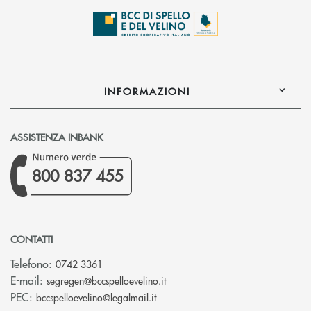
INFORMAZIONI
ASSISTENZA INBANK
800 837 455
CONTATTI
Telefono:
0742 3361
(si apre l’app di posta elettron
E-mail:
segregen@bccspelloevelino.it
(si apre l’app di posta elettronic
PEC:
bccspelloevelino@legalmail.it