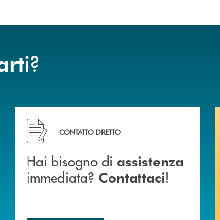
?
arti
BCC di Spello e del Velino
Hai bisogno di assistenza immediata? Contattaci !
CONTATTO DIRETTO
Hai bisogno di
assistenza
immediata?
!
Contattaci