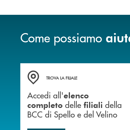
Come possiamo
aiut
Accedi all' elenco completo delle filiali della 
TROVA LA FILIALE
Accedi all'
elenco
delle
della
completo
filiali
BCC di Spello e del Velino