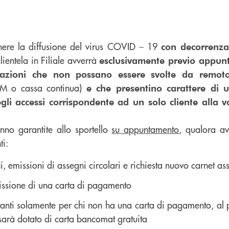
enere la diffusione del virus COVID – 19
con decorrenz
clientela in Filiale avverrà
esclusivamente previo appun
razioni che non possano essere svolte da remot
ATM o cassa continua)
e che presentino carattere di 
i accessi corrispondente ad un solo cliente alla vo
nno garantite allo sportello
su appuntamento
, qualora a
ti:
 emissioni di assegni circolari e richiesta nuovo carnet as
issione di una carta di pagamento
tanti solamente per chi non ha una carta di pagamento, al
te sarà dotato di carta bancomat gratuita