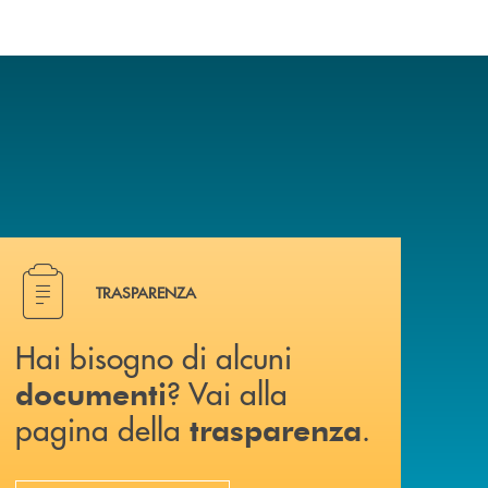
Hai bisogno di alcuni documenti ? Vai alla pagina della 
TRASPARENZA
Hai bisogno di alcuni
? Vai alla
documenti
pagina della
.
trasparenza