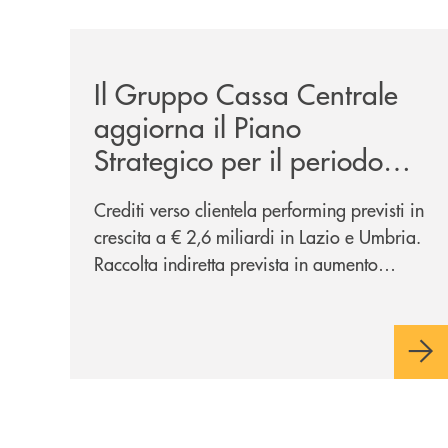
/news/ccb-piano-strategico-2025-2027-lazio-e-
Il Gruppo Cassa Centrale
aggiorna il Piano
Strategico per il periodo
2025 – 2027 e le
Crediti verso clientela performing previsti in
proiezioni economico
crescita a € 2,6 miliardi in Lazio e Umbria.
finanziarie per le Banche
Raccolta indiretta prevista in aumento
affiliate del Lazio e Umbria
(CAGR 24-27: +6,5% in Lazio e Umbria),
confermando la centralità del segmento nel
processo di diversificazione dei
ricavi Potenziati a oltre € 200 milioni gli
investimenti sul comparto ICT e sicurezza