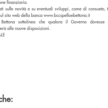
one finanziaria.
ati sulle novità e su eventuali sviluppi, come di consueto, t
 e sul sito web della banca www.bccspelloebettona.it
ettona sottolinea che qualora il Governo dovesse 
erà alle nuove disposizioni.
ALE
che: