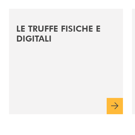
umbria/
/news/le-truffe-fisiche-e-digitali/
/
LE TRUFFE FISICHE E
DIGITALI