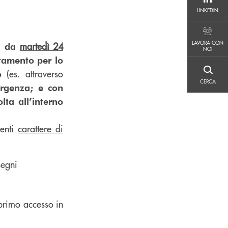
LINKEDIN
LINKEDIN
LAVORA CON NOI
LAVORA CON
martedì 24
a da
NOI
tamento per lo
(es. attraverso
o
CERCA
CERCA
urgenza;
e con
lta all’interno
venti
carattere di
segni
 primo accesso in