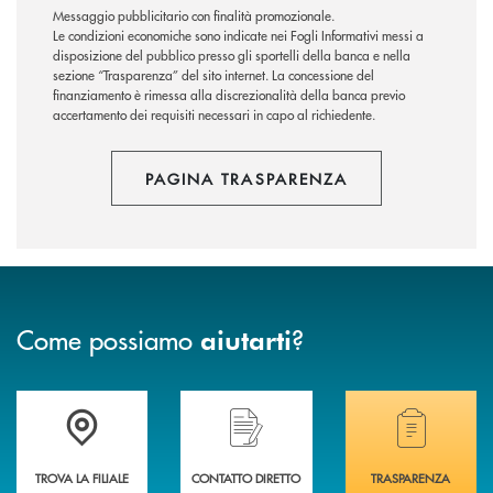
Messaggio pubblicitario con finalità promozionale.
Le condizioni economiche sono indicate nei Fogli Informativi messi a
disposizione del pubblico presso gli sportelli della banca e nella
sezione “Trasparenza” del sito internet.
La concessione del
finanziamento è rimessa alla discrezionalità della banca previo
accertamento dei requisiti necessari in capo al richiedente.
PAGINA TRASPARENZA
Come possiamo
?
aiutarti
Accedi all' elenco completo delle filiali della BCC di Spello e del Velino
Hai bisogno di assistenza immediata? Contatta
Hai bisogno di alcuni
TROVA LA FILIALE
CONTATTO DIRETTO
TRASPARENZA