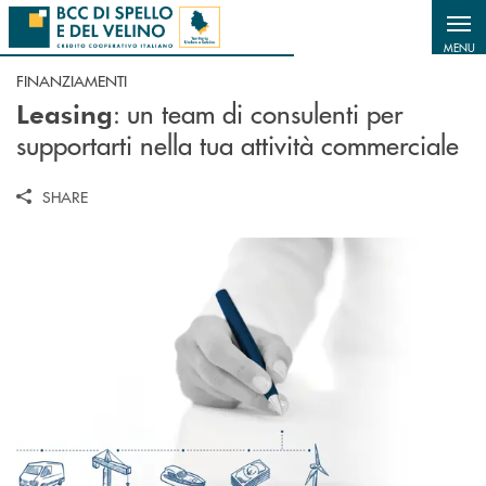
Salta al contenuto principale
MENU
FINANZIAMENTI
: u
n team di consulenti per
Leasing
supportarti nella tua attività commerciale
SHARE