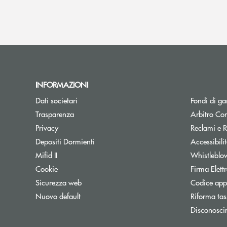
INFORMAZIONI
Dati societari
Fondi di ga
Trasparenza
Arbitro Con
Privacy
Reclami e R
Depositi Dormienti
Accessibili
Mifid II
Whistleblo
Cookie
Firma Elet
Sicurezza web
Codice appa
Nuovo default
Riforma tas
Disconosci