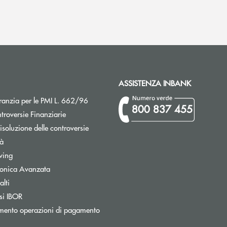
ASSISTENZA INBANK
Apre una nuova finestra
ranzia per le PMI L. 662/96
800 837 455
Apre una nuova finestra
troversie Finanziarie
isoluzione delle controversie
tà
wing
tronica Avanzata
lti
Apre una nuova finestra
si IBOR
mento operazioni di pagamento