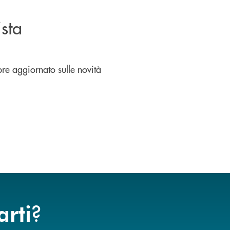
ista
pre aggiornato sulle novità
?
arti