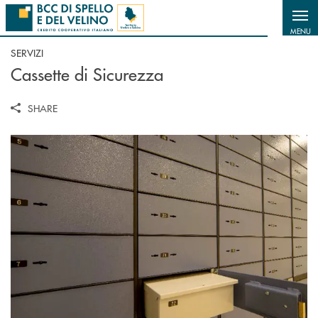
Salta al contenuto principale
MENU
SERVIZI
Cassette di Sicurezza
SHARE