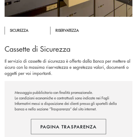
SICUREZZA
RISERVATEZZA
Cassette di Sicurezza
Il servizio di cassette di sicurezza è offerto dalla Banca per mettere al
sicuro con la massima riservatezza e segretezza valori, documenti o
oggetti per voi importanti.
Messaggio pubblicitario con finalità promozionale.
Le condizioni economiche e contrattuali sono indicate nei Fogli
Informativi messi a disposizione dei clienti presso gli sportelli della
banca e nella sezione “Trasparenza” del sito internet.
PAGINA TRASPARENZA