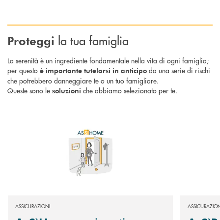
la tua famiglia
Proteggi
La serenità è un ingrediente fondamentale nella vita di ogni famiglia;
per questo
da una serie di rischi
è importante tutelarsi in anticipo
che potrebbero danneggiare te o un tuo famigliare.
Queste sono le
che abbiamo selezionato per te.
soluzioni
Scopri di più AsSìHome : assicurati una tutela adeguata per la tua abitaz
Scopri di più
ASSICURAZIONI
ASSICURAZION