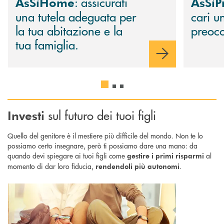
: assicurati
AsSìHome
AsSìP
una tutela adeguata per
cari u
la tua abitazione e la
preoc
tua famiglia.
sul futuro dei tuoi figli
Investi
Quello del genitore è il mestiere più difficile del mondo. Non te lo
possiamo certo insegnare, però ti possiamo dare una mano: da
quando devi spiegare ai tuoi figli come
al
gestire i primi risparmi
momento di dar loro fiducia,
.
rendendoli più autonomi
Scopri di più Deposito a risparmio per minori : per bambini e ragazzi 