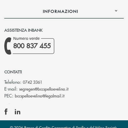
INFORMAZIONI
ASSISTENZA INBANK
800 837 455
CONTATTI
Telefono:
0742 3361
(si apre l’app di posta elettron
E-mail:
segregen@bccspelloevelino.it
(si apre l’app di posta elettronic
PEC:
bccspelloevelino@legalmail.it
© 2026 Banca di Credito Cooperativo di Spello e del Velino Società