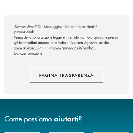
Sìcresce Flessibile
- Messaggio pubblicitario con finalità
promozionale.
Prima della sottoscrizione leggere il set informativo disponibile presso
gli intermediari aderenti al circuito di Assicura Agenzia, sul sito
www.assicura.si
e sul sito
www.gruppoitas.it/prodotti-
bancassicurazione
PAGINA TRASPARENZA
Come possiamo
?
aiutarti