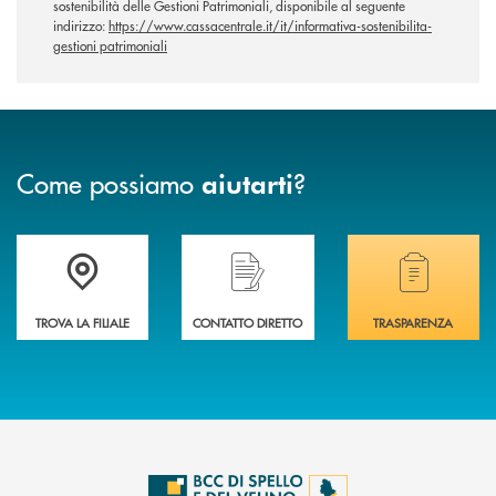
sostenibilità delle Gestioni Patrimoniali, disponibile al seguente
indirizzo:
https://www.cassacentrale.it/it/informativa-sostenibilita-
gestioni patrimoniali
Come possiamo
?
aiutarti
Accedi all' elenco completo delle filiali della BCC di Spello e del Velino
Hai bisogno di assistenza immediata? Contatta
Hai bisogno di alcuni
TROVA LA FILIALE
CONTATTO DIRETTO
TRASPARENZA