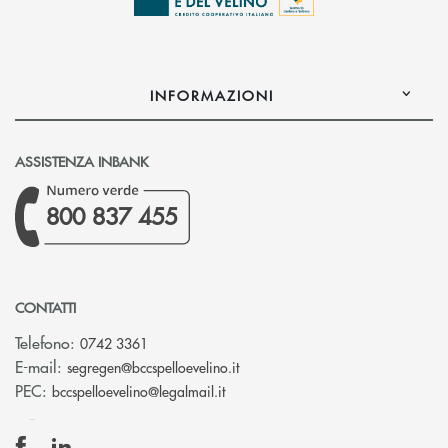
INFORMAZIONI
ASSISTENZA INBANK
800 837 455
CONTATTI
Telefono:
0742 3361
(si apre l’app di posta elettron
E-mail:
segregen@bccspelloevelino.it
(si apre l’app di posta elettronic
PEC:
bccspelloevelino@legalmail.it