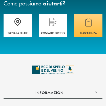
Come possiamo
?
aiutarti
Accedi all' elenco completo delle filiali della BCC di Spello e del Velino
Hai bisogno di assistenza immediata? Contatta
Hai bisogno di alcuni
TROVA LA FILIALE
CONTATTO DIRETTO
TRASPARENZA
INFORMAZIONI