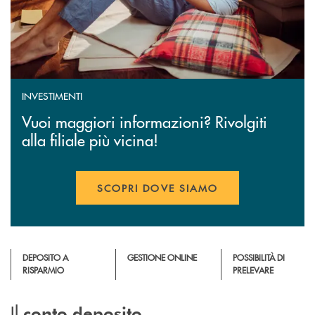
INVESTIMENTI
Vuoi maggiori informazioni? Rivolgiti
alla filiale più vicina!
SCOPRI DOVE SIAMO
DEPOSITO A
GESTIONE ONLINE
POSSIBILITÀ DI
RISPARMIO
PRELEVARE
Il
conto deposito