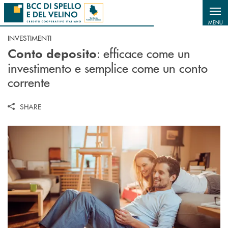
Salta al contenuto principale
MENU
INVESTIMENTI
: efficace come un
Conto deposito
investimento e semplice come un conto
corrente
SHARE