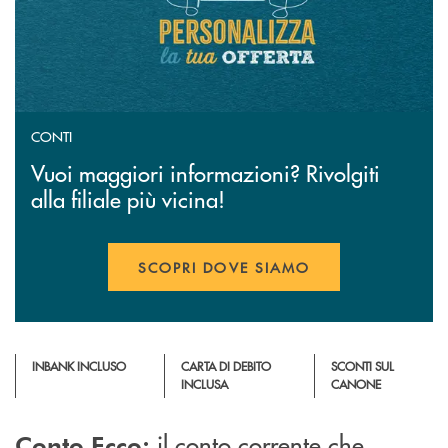
CONTI
Vuoi maggiori informazioni? Rivolgiti
alla filiale più vicina!
SCOPRI DOVE SIAMO
INBANK INCLUSO
CARTA DI DEBITO
SCONTI SUL
INCLUSA
CANONE
il conto corrente che
Conto Ecco: