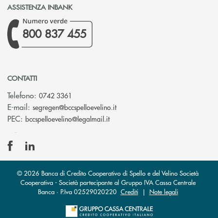
ASSISTENZA INBANK
800 837 455
CONTATTI
Telefono:
0742 3361
(si apre l’app di posta elettron
E-mail:
segregen@bccspelloevelino.it
(si apre l’app di posta elettronic
PEC:
bccspelloevelino@legalmail.it
© 2026 Banca di Credito Cooperativo di Spello e del Velino Società
Cooperativa - Società partecipante al Gruppo IVA Cassa Centrale
Banca · P.Iva 02529020220
Crediti
|
Note legali