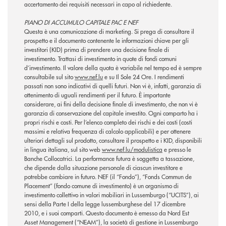
accertamento dei requisiti necessari in capo al richiedente.
PIANO DI ACCUMULO CAPITALE PAC E NEF
Questa è una comunicazione di marketing. Si prega di consultare il
prospetto e il documento contenente le informazioni chiave per gli
investitori (KID) prima di prendere una decisione finale di
investimento. Trattasi di investimento in quote di fondi comuni
d’investimento. Il valore della quota è variabile nel tempo ed è sempre
consultabile sul sito
www.nef.lu
e su Il Sole 24 Ore. I rendimenti
passati non sono indicativi di quelli futuri. Non vi è, infatti, garanzia di
ottenimento di uguali rendimenti per il futuro. È importante
considerare, ai fini della decisione finale di investimento, che non vi è
garanzia di conservazione del capitale investito. Ogni comparto ha i
propri rischi e costi. Per l’elenco completo dei rischi e dei costi (costi
massimi e relativa frequenza di calcolo applicabili) e per ottenere
ulteriori dettagli sul prodotto, consultare il prospetto e i KID, disponibili
in lingua italiana, sul sito web
www.nef.lu/modulistica
e presso le
Banche Collocatrici. La performance futura è soggetta a tassazione,
che dipende dalla situazione personale di ciascun investitore e
potrebbe cambiare in futuro. NEF (il “Fondo”), “Fonds Commun de
Placement” (fondo comune di investimento) è un organismo di
investimento collettivo in valori mobiliari in Lussemburgo (“UCITS”), ai
sensi della Parte I della legge lussemburghese del 17 dicembre
2010, e i suoi comparti. Questo documento è emesso da Nord Est
Asset Management (“NEAM”), la società di gestione in Lussemburgo