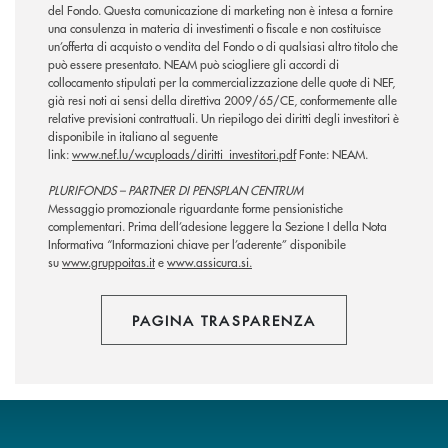
del Fondo. Questa comunicazione di marketing non è intesa a fornire
una consulenza in materia di investimenti o fiscale e non costituisce
un’offerta di acquisto o vendita del Fondo o di qualsiasi altro titolo che
può essere presentato. NEAM può sciogliere gli accordi di
collocamento stipulati per la commercializzazione delle quote di NEF,
già resi noti ai sensi della direttiva 2009/65/CE, conformemente alle
relative previsioni contrattuali. Un riepilogo dei diritti degli investitori è
disponibile in italiano al seguente
link:
www.nef.lu/wcuploads/diritti_investitori.pdf
Fonte: NEAM.
PLURIFONDS – PARTNER DI PENSPLAN CENTRUM
Messaggio promozionale riguardante forme pensionistiche
complementari. Prima dell’adesione leggere la Sezione I della Nota
Informativa “Informazioni chiave per l’aderente” disponibile
su
www.gruppoitas.it
e
www.assicura.si.
PAGINA TRASPARENZA