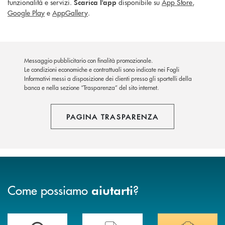
funzionalità e servizi.
disponibile su
App Store
,
Scarica l'app
Google Play
e
AppGallery
.
Messaggio pubblicitario con finalità promozionale.
Le condizioni economiche e contrattuali sono indicate nei Fogli
Informativi messi a disposizione dei clienti presso gli sportelli della
banca e nella sezione “Trasparenza” del sito internet.
PAGINA TRASPARENZA
Come possiamo
?
aiutarti
Accedi all' elenco completo delle filiali della BCC di Spello e del Velino
Hai bisogno di assistenza immediata? Contatta
Hai bisogno di alcuni