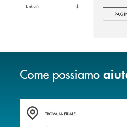
Link utili
PAGI
Come possiamo
aiut
Accedi all' elenco completo delle filiali della 
TROVA LA FILIALE