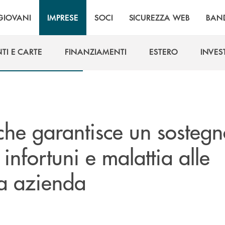
GIOVANI
IMPRESE
SOCI
SICUREZZA WEB
BAN
TI E CARTE
FINANZIAMENTI
ESTERO
INVES
TI E CARTE
FINANZIAMENTI
ESTERO
INVES
 che garantisce un sosteg
infortuni e malattia alle
ua azienda