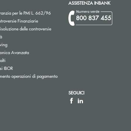
ASSISTENZA INBANK
Apre una nuova finestra
ranzia per le PMI L. 662/96
800 837 455
Apre una nuova finestra
troversie Finanziarie
isoluzione delle controversie
tà
wing
tronica Avanzata
lti
Apre una nuova finestra
si IBOR
mento operazioni di pagamento
SEGUICI
a elettronica)
elettronica)