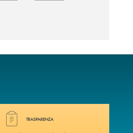
Hai bisogno di alcuni documenti ? Vai alla pagina della 
TRASPARENZA