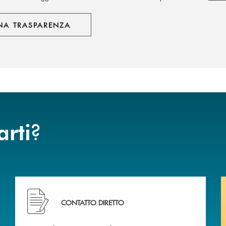
NA TRASPARENZA
?
arti
BCC di Spello e del Velino
Hai bisogno di assistenza immediata? Contattaci !
CONTATTO DIRETTO