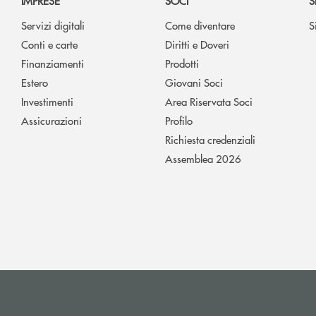
IMPRESE
SOCI
S
Servizi digitali
Come diventare
S
Conti e carte
Diritti e Doveri
Finanziamenti
Prodotti
Estero
Giovani Soci
Investimenti
Area Riservata Soci
Assicurazioni
Profilo
Richiesta credenziali
Assemblea 2026