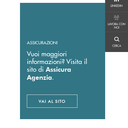
LINKEDIN
LINKEDIN
LAVORA CON NOI
LAVORA CON
NOI
CERCA
ASSICURAZIONI
CERCA
Vuoi maggiori
informazioni? Visita il
sito di
Assicura
.
Agenzia
VAI AL SITO
APRE UNA NUOVA FINESTRA