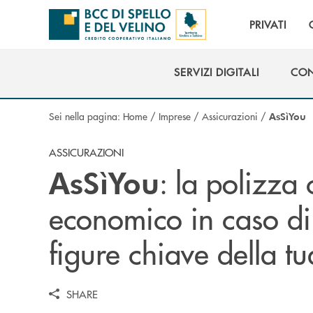
Salta al contenuto principale
PRIVATI
SERVIZI DIGITALI
CON
SERVIZI DIGITALI
CON
Sei nella pagina:
Home
/
Imprese
/
Assicurazioni
/
AsSìYou
ASSICURAZIONI
: la polizza
AsSìYou
economico in caso di 
figure chiave della t
SHARE