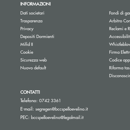
INFORMAZIONI
Dati societari
Fondi di ga
Trasparenza
Arbitro Con
Privacy
Reclami e R
Depositi Dormienti
Accessibili
Mifid II
Whistleblo
Cookie
Firma Elet
Sicurezza web
Codice appa
Nuovo default
Riforma tas
Disconosci
CONTATTI
Telefono:
0742 3361
(si apre l’app di post
E-mail:
segregen@bccspelloevelino.it
(si apre l’app di posta 
PEC:
bccspelloevelino@legalmail.it