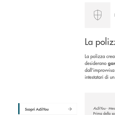
La poli
La polizza crea
desiderano
gar
dall'improvvis
intestatari di u
AsSìYou
- Mess
Scopri AsSìYou
Prima della so