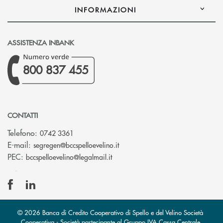
INFORMAZIONI
ASSISTENZA INBANK
800 837 455
CONTATTI
Telefono:
0742 3361
(si apre l’app di posta elettron
E-mail:
segregen@bccspelloevelino.it
(si apre l’app di posta elettronic
PEC:
bccspelloevelino@legalmail.it
© 2026 Banca di Credito Cooperativo di Spello e del Velino Società
Cooperativa - Società partecipante al Gruppo IVA Cassa Centrale