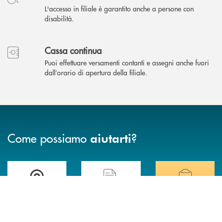
L'accesso in filiale è garantito anche a persone con
disabilità.
Cassa continua
Puoi effettuare versamenti contanti e assegni anche fuori
dall’orario di apertura della filiale.
Come possiamo
?
aiutarti
Accedi all' elenco completo delle filiali della BCC di Spello e del Velino
Hai bisogno di assistenza immediata? Contatta
Hai bisogno di alcuni
INBANK
TROVA LA FILIALE
CONTATTO DIRETTO
TRASPARENZA