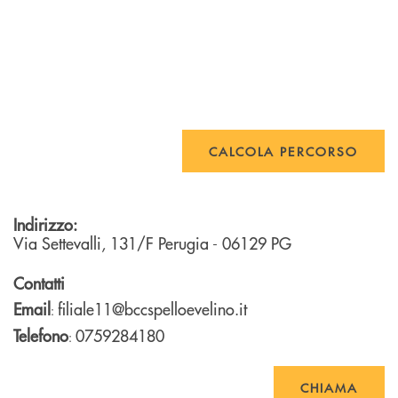
CALCOLA PERCORSO
Indirizzo:
Via Settevalli, 131/F
Perugia
- 06129
PG
Contatti
Email
filiale11@bccspelloevelino.it
:
Telefono
0759284180
:
CHIAMA