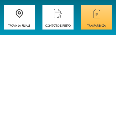
Accedi all' elenco completo delle filiali della BCC di Spello e del Velino
Hai bisogno di assistenza immediata? Contatta
Hai bisogno di alcuni
TROVA LA FILIALE
CONTATTO DIRETTO
TRASPARENZA
INBANK
INFORMAZIONI
ASSISTENZA INBANK