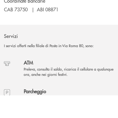
Coordinate Bancarie
CAB 73750 | ABI 08871
Servizi
I servizi offerti nella filiale di Posta in Via Roma 80, sono:
ATM
Preleva, consulta il saldo, ricarica il cellulare a qualunque
ora, anche nei giorni festivi.
Parcheggio
Parcheggia comodamente nel posto riservato ai clienti.
INBANK