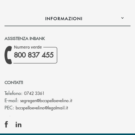
INFORMAZIONI
ASSISTENZA INBANK
800 837 455
CONTATTI
Telefono:
0742 3361
(si apre l’app di posta elettron
E-mail:
segregen@bccspelloevelino.it
(si apre l’app di posta elettronic
PEC:
bccspelloevelino@legalmail.it